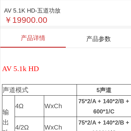
AV 5.1K HD-五道功放
￥19900.00
产品详情
产品参数
AV 5.1k HD
声道模式
5声道
75*2/A + 140*2/B +
4Ω
WxCh
600*1/C
输
出
75*2/A + 140*2/B +
4/2Ω
WxCh