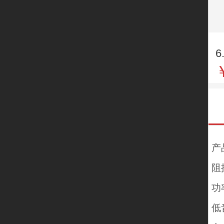
6
产
阻
功
低