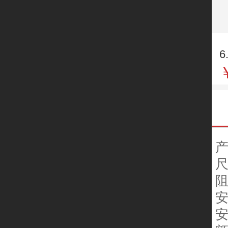
6
尺
阻
安
安